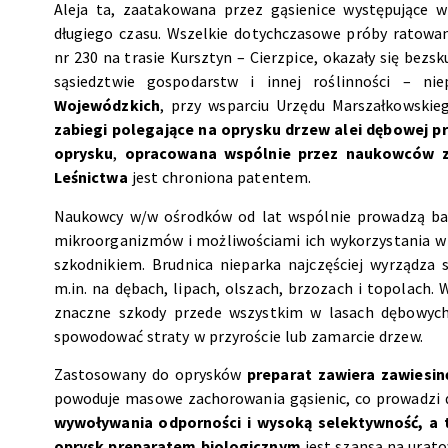
Aleja ta, zaatakowana przez gąsienice występujące 
długiego czasu. Wszelkie dotychczasowe próby ratowan
nr 230 na trasie Kursztyn – Cierzpice, okazały się bez
sąsiedztwie gospodarstw i innej roślinności – n
Wojewódzkich
, przy wsparciu Urzędu Marszałkowskie
zabiegi polegające na oprysku drzew alei dębowej 
oprysku
,
opracowana wspólnie przez naukowców z
Leśnictwa
jest chroniona patentem.
Naukowcy w/w ośrodków od lat wspólnie prowadzą bad
mikroorganizmów i możliwościami ich wykorzystania w b
szkodnikiem. Brudnica nieparka najczęściej wyrządz
m.in. na dębach, lipach, olszach, brzozach i topolach
znaczne szkody przede wszystkim w lasach dębowych
spowodować straty w przyroście lub zamarcie drzew.
Zastosowany do oprysków
preparat zawiera zawiesi
powoduje masowe zachorowania gąsienic, co prowadzi d
wywoływania odporności i wysoką selektywność, a t
oprysk preparatem biologicznym
jest szansą na urat