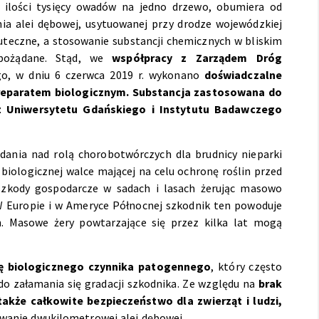
w ilości tysięcy owadów na jedno drzewo, obumiera od
ia alei dębowej, usytuowanej przy drodze wojewódzkiej
skuteczne, a stosowanie substancji chemicznych w bliskim
iepożądane. Stąd, we
współpracy z Zarządem Dróg
go, w dniu 6 czerwca 2019 r. wykonano
doświadczalne
preparatem biologicznym. Substancja zastosowana do
 Uniwersytetu Gdańskiego i Instytutu Badawczego
ania nad rolą chorobotwórczych dla brudnicy nieparki
iologicznej walce mającej na celu ochronę roślin przed
a szkody gospodarcze w sadach
i lasach żerując masowo
. W Europie i w Ameryce Północnej szkodnik ten powoduje
. Masowe żery powtarzające się przez kilka lat mogą
nę biologicznego czynnika patogennego
, który często
o załamania się gradacji szkodnika. Ze względu na
brak
akże całkowite bezpieczeństwo dla zwierząt i ludzi,
owanie dwukilometrowej alei dębowej.