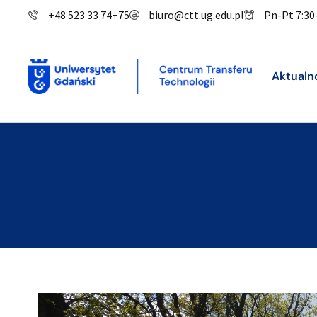
+48 523 33 74
÷
75
biuro@ctt.ug.edu.pl
Pn-Pt 7:30
Aktualn