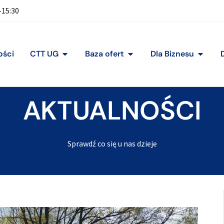
-15:30
ości
CTT UG
Baza ofert
Dla Biznesu
AKTUALNOŚCI
Sprawdź co się u nas dzieje