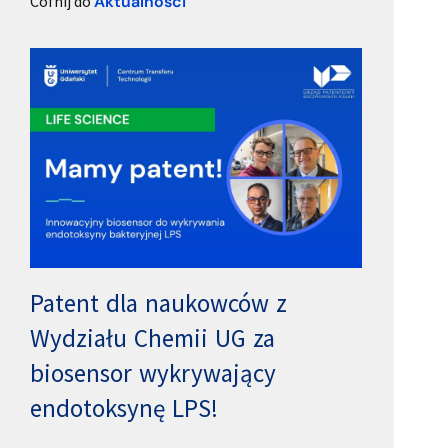
Cofnij do
Aktualności
Patent dla naukowców z
Wydziału Chemii UG za
biosensor wykrywający
endotoksynę LPS!