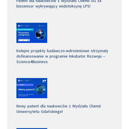
Patent dla naukowców z Wydziału Chemii UG za
biosensor wykrywający endotoksynę LPS!
Kolejne projekty badawczo-wdrożeniowe otrzymały
dofinansowanie w programie Inkubator Rozwoju –
Science4Business
Nowy patent dla naukowców z Wydziału Chemii
Uniwersytetu Gdańskiego!