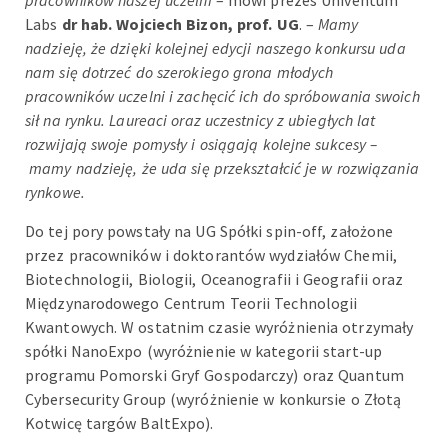
pracowników naszej uczelni
– mówi prezes Univentum
Labs
dr hab. Wojciech Bizon, prof. UG
. –
Mamy
nadzieję, że dzięki kolejnej edycji naszego konkursu uda
nam się dotrzeć do szerokiego grona młodych
pracowników uczelni i zachęcić ich do spróbowania swoich
sił na rynku. Laureaci oraz uczestnicy z ubiegłych lat
rozwijają swoje pomysły i osiągają kolejne sukcesy –
mamy nadzieję, że uda się przekształcić je w rozwiązania
rynkowe.
Do tej pory powstały na UG Spółki spin-off, założone
przez pracowników i doktorantów wydziałów Chemii,
Biotechnologii, Biologii, Oceanografii i Geografii oraz
Międzynarodowego Centrum Teorii Technologii
Kwantowych. W ostatnim czasie wyróżnienia otrzymały
spółki NanoExpo (wyróżnienie w kategorii start-up
programu Pomorski Gryf Gospodarczy) oraz Quantum
Cybersecurity Group (wyróżnienie w konkursie o Złotą
Kotwicę targów BaltExpo).