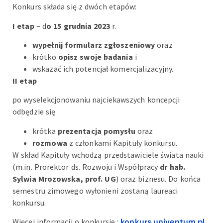
Konkurs składa się z dwóch etapów:
I etap
– d
o 15 grudnia 2023
r.
wypełnij formularz zgłoszeniowy
oraz
krótko
opisz swoje badania
i
wskazać ich potencjał komercjalizacyjny.
II etap
po wyselekcjonowaniu najciekawszych koncepcji
odbędzie się
krótka
prezentacja pomysłu
oraz
rozmowa
z członkami Kapituły konkursu.
W skład Kapituły wchodzą przedstawiciele świata nauki
(m.in. Prorektor ds. Rozwoju i Współpracy
dr hab.
Sylwia Mrozowska, prof. UG
) oraz biznesu. Do końca
semestru zimowego wyłonieni zostaną laureaci
konkursu.
Więcej informacji o konkursie :
konkurs.univentum.pl