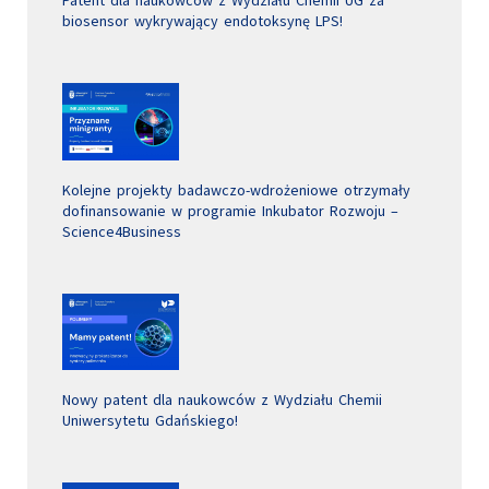
Patent dla naukowców z Wydziału Chemii UG za
biosensor wykrywający endotoksynę LPS!
Kolejne projekty badawczo-wdrożeniowe otrzymały
dofinansowanie w programie Inkubator Rozwoju –
Science4Business
Nowy patent dla naukowców z Wydziału Chemii
Uniwersytetu Gdańskiego!