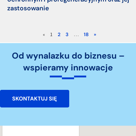
zastosowanie
«
1
2
3
…
18
»
Od wynalazku do biznesu –
wspieramy innowacje
SKONTAKTUJ SIĘ