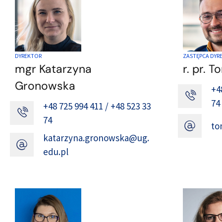
DYREKTOR
ZASTĘPCA DYR
mgr Katarzyna
r. pr. 
Gronowska
+4
74
+48 725 994 411 / +48 523 33
74
to
katarzyna.gronowska@ug.
edu.pl