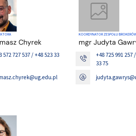
EKTORA
KOORDYNATOR ZESPOŁU BROKERÓW
Tomasz Chyrek
mgr Judyta Gawr
8 572 727 537 / +48 523 33
+48 725 991 257 /
33 75
masz.chyrek@ug.edu.pl
judyta.gawrys@