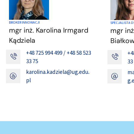
BROKER INNOWACJI
SPECJALISTA D
mgr inż. Karolina Irmgard
mgr inż
Kądziela
Białko
+48 725 994 499 / +48 58 523
+4
33 75
33
karolina.kadziela@ug.edu.
ma
pl
g.