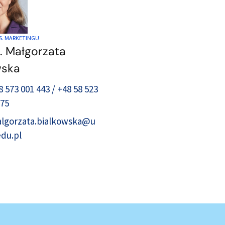
S. MARKETINGU
. Małgorzata
wska
8 573 001 443 / +48 58 523
 75
lgorzata.bialkowska@u
edu.pl