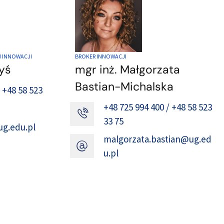
 INNOWACJI
BROKER INNOWACJI
yś
mgr inż. Małgorzata
Bastian-Michalska
 +48 58 523
+48 725 994 400 / +48 58 523
33 75
ug.edu.pl
malgorzata.bastian@ug.ed
u.pl