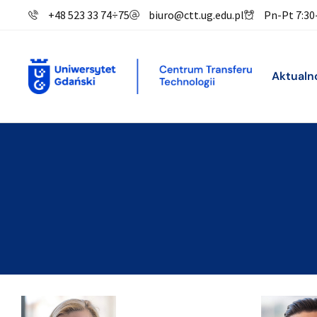
+48 523 33 74
÷
75
biuro@ctt.ug.edu.pl
Pn-Pt 7:30
Aktualn