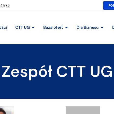
-15:30
FO
ości
CTT UG
Baza ofert
Dla Biznesu
Zespół CTT UG