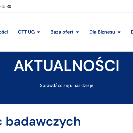
-15:30
ości
CTT UG
Baza ofert
Dla Biznesu
AKTUALNOŚCI
Sprawdź co się u nas dzieje
rac badawczych