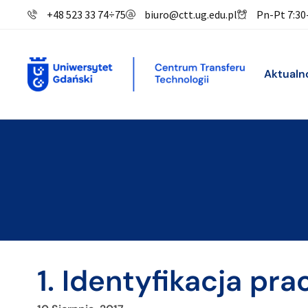
+48 523 33 74
÷
75
biuro@ctt.ug.edu.pl
Pn-Pt 7:30
Aktualn
1. Identyfikacja p