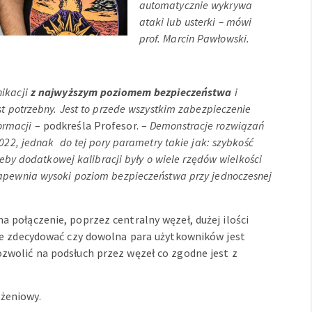
automatycznie wykrywa
ataki lub usterki – mówi
prof. Marcin Pawłowski.
ikacji
z najwyższym poziomem bezpieczeństwa
i
t potrzebny. Jest to przede wszystkim zabezpieczenie
formacji
– podkreśla Profesor. –
Demonstracje rozwiązań
022, jednak do tej pory parametry takie jak: szybkość
zeby dodatkowej kalibracji były o wiele rzędów wielkości
apewnia wysoki poziom bezpieczeństwa przy jednoczesnej
połączenie, poprzez centralny węzeł, dużej ilości
że zdecydować czy dowolna para użytkowników jest
wolić na podsłuch przez węzeł co zgodne jest z
żeniowy.