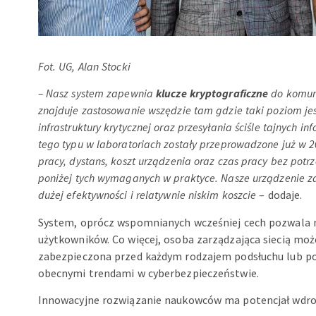
Fot. UG, Alan Stocki
–
Nasz system zapewnia
klucze kryptograficzne
do komun
znajduje zastosowanie wszędzie tam gdzie taki poziom jes
infrastruktury krytycznej oraz przesyłania ściśle tajnych in
tego typu w laboratoriach zostały przeprowadzone już w 2
pracy, dystans, koszt urządzenia oraz czas pracy bez potr
poniżej tych wymaganych w praktyce. Nasze urządzenie z
dużej efektywności i relatywnie niskim koszcie
– dodaje.
System, oprócz wspomnianych wcześniej cech pozwala na 
użytkowników. Co więcej, osoba zarządzająca siecią mo
zabezpieczona przed każdym rodzajem podsłuchu lub poz
obecnymi trendami w cyberbezpieczeństwie.
Innowacyjne rozwiązanie naukowców ma potencjał wdro