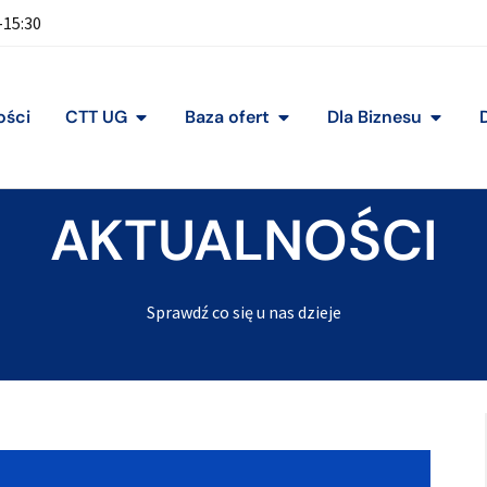
-15:30
ości
CTT UG
Baza ofert
Dla Biznesu
AKTUALNOŚCI
Sprawdź co się u nas dzieje