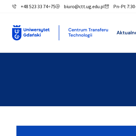
+48 523 33 74
÷
75
biuro@ctt.ug.edu.pl
Pn-Pt 7:30
Aktualn