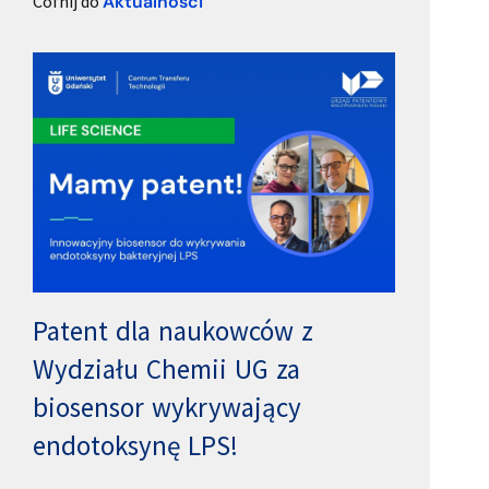
Cofnij do
Aktualności
Patent dla naukowców z
Wydziału Chemii UG za
biosensor wykrywający
endotoksynę LPS!