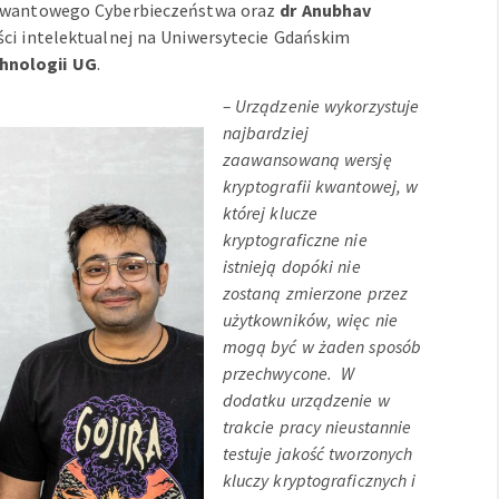
 Kwantowego Cyberbieczeństwa oraz
dr Anubhav
ści intelektualnej na Uniwersytecie Gdańskim
hnologii UG
.
– Urządzenie wykorzystuje
najbardziej
zaawansowaną wersję
kryptografii kwantowej, w
której klucze
kryptograficzne nie
istnieją dopóki nie
zostaną zmierzone przez
użytkowników, więc nie
mogą być w żaden sposób
przechwycone. W
dodatku urządzenie w
trakcie pracy nieustannie
testuje jakość tworzonych
kluczy kryptograficznych i