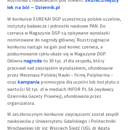
Rozmowa z naukowcami pod linkiem:
Skuteczniejszy
lek na ból – Dziennik.pl
W konkursie EUREKA! DGP uczestniczą polskie uczelnie,
instytuty badawcze i jednostki naukowe PAN. Do
czerwca w Magazynie DGP są opisywane wynalazki
nominowane do nagrody głównej. Rozstrzygnięcie
konkursu nastąpi na gali pod koniec czerwca, a
podsumowanie cyklu ukaże się w Magazynie DGP.
Główna
nagroda
to 30 tys. zł dla zespołu, który
pracował nad zwycięskim wynalazkiem, ufundowane
przez Mecenasa Polskiej Nauki – firmę Polpharma –
oraz
kampania
promocyjna dla uczelni lub instytutu o
wartości 50 tys. zł w mediach INFOR PL SA (wydawcy
Dziennika Gazety Prawnej), ufundowana przez
organizatora.
W zeszłorocznym konkursie zwycięzcami został zespół
naukowców z Uniwersytetu Gdańskiego i Politechniki
Wrocławskiej (dr inż. Wojciech Śledź (UG), dr Agata