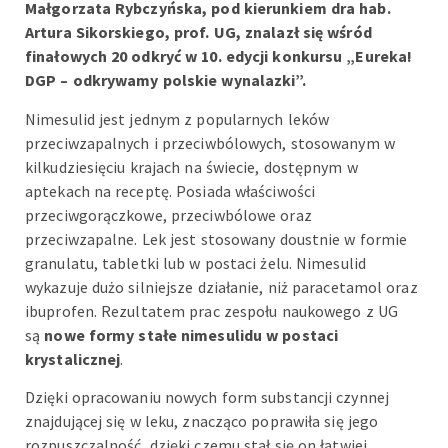
Małgorzata Rybczyńska, pod kierunkiem dra hab.
Artura Sikorskiego, prof. UG, znalazł się wśród
finałowych 20 odkryć w 10. edycji konkursu „Eureka!
DGP – odkrywamy polskie wynalazki”.
Nimesulid jest jednym z popularnych leków
przeciwzapalnych i przeciwbólowych, stosowanym w
kilkudziesięciu krajach na świecie, dostępnym w
aptekach na receptę. Posiada właściwości
przeciwgorączkowe, przeciwbólowe oraz
przeciwzapalne. Lek jest stosowany doustnie w formie
granulatu, tabletki lub w postaci żelu. Nimesulid
wykazuje dużo silniejsze działanie, niż paracetamol oraz
ibuprofen. Rezultatem prac zespołu naukowego z UG
są
nowe formy stałe nimesulidu
w postaci
krystalicznej
.
Dzięki opracowaniu nowych form substancji czynnej
znajdującej się w leku, znacząco poprawiła się jego
rozpuszczalność, dzięki czemu stał się on łatwiej