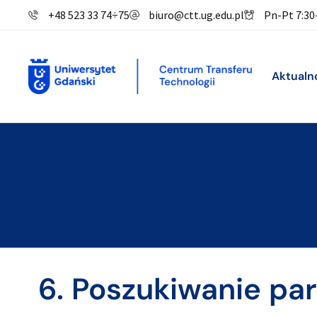
+48 523 33 74
÷
75
biuro@ctt.ug.edu.pl
Pn-Pt 7:30
Aktualn
6. Poszukiwanie pa