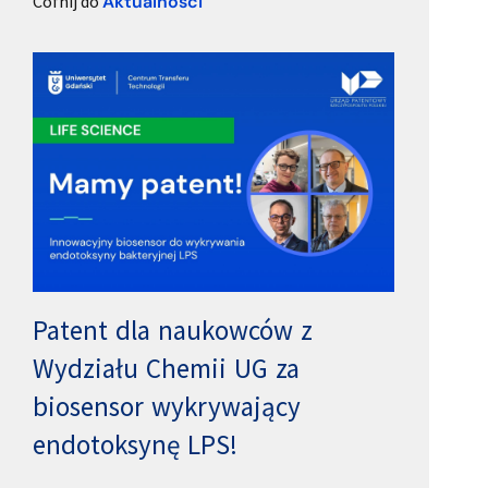
Cofnij do
Aktualności
Patent dla naukowców z
Wydziału Chemii UG za
biosensor wykrywający
endotoksynę LPS!