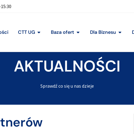
-15:30
ości
CTT UG
Baza ofert
Dla Biznesu
AKTUALNOŚCI
Sprawdź co się u nas dzieje
rtnerów