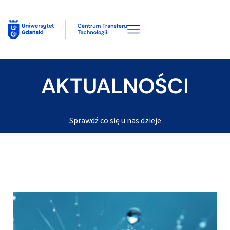
AKTUALNOŚCI
Sprawdź co się u nas dzieje