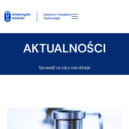
AKTUALNOŚCI
Sprawdź co się u nas dzieje