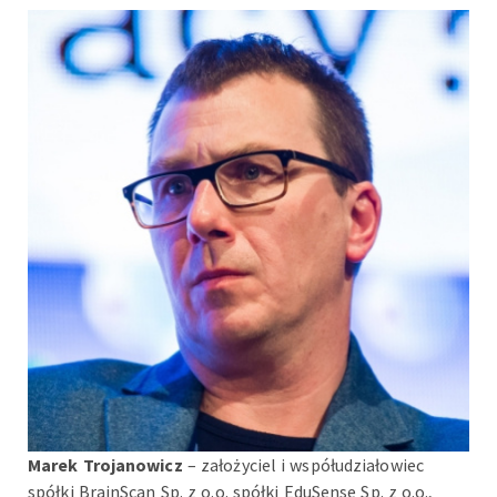
Marek Trojanowicz
– założyciel i współudziałowiec
spółki BrainScan Sp. z o.o. spółki EduSense Sp. z o.o.,