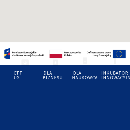
Inkubator Rozwoju old
Aktualności Inkub
Zamówienia publi
Proces transferu technologii
Patentowanie w UG
Zakładanie spółki spin off
Regulaminy i dokumenty
CTT
DLA
DLA
INKUBATOR
O nas
Zespół CTT UG
Projekty zrealizowane
Potencjał badawczy
Biuro Analiz i Ekspertyz
Biuro Wsparcia Przygotowania Projektów
Konsorcjum Projektowe
Univentum Labs
UG
BIZNESU
NAUKOWCA
INNOWACYJ