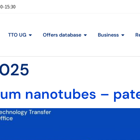
30-15:30
TTO UG
Offers database
Business
R
2025
nium nanotubes – pat