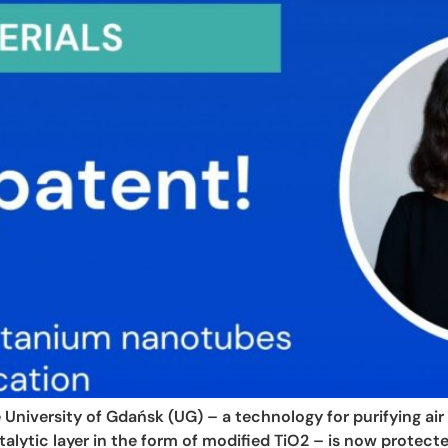
 University of Gdańsk (UG) – a technology for purifying air
lytic layer in the form of modified TiO2 – is now protecte