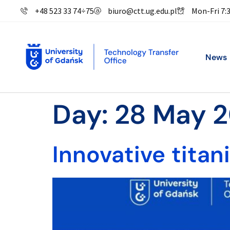
+48 523 33 74
÷
75
biuro@ctt.ug.edu.pl
Mon-Fri 7:
News
Day:
28 May 
Innovative tita