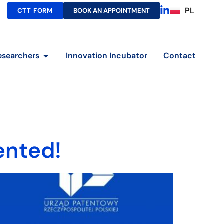
PL
CTT FORM
BOOK AN APPOINTMENT
esearchers
Innovation Incubator
Contact
ented!