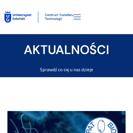
AKTUALNOŚCI
Sprawdź co się u nas dzieje