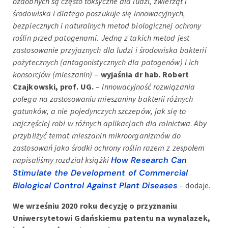
ozdobnych są często toksyczne dla ludzi, zwierząt i
środowiska i dlatego poszukuje się innowacyjnych,
bezpiecznych i naturalnych metod biologicznej ochrony
roślin przed patogenami. Jedną z takich metod jest
zastosowanie przyjaznych dla ludzi i środowiska bakterii
pożytecznych (antagonistycznych dla patogenów) i ich
konsorcjów (mieszanin)
–
wyjaśnia dr hab. Robert
Czajkowski, prof. UG.
–
Innowacyjność rozwiązania
polega na zastosowaniu mieszaniny bakterii różnych
gatunków, a nie pojedynczych szczepów, jak się to
najczęściej robi w różnych aplikacjach dla rolnictwa
.
Aby
przybliżyć temat mieszanin mikroorganizmów do
zastosowań jako środki ochrony roślin razem z zespołem
napisaliśmy rozdział książki
How Research Can
Stimulate the Development of Commercial
Biological Control Against Plant Diseases
– dodaje.
We wrześniu 2020 roku decyzję o przyznaniu
Uniwersytetowi Gdańskiemu patentu na wynalazek,