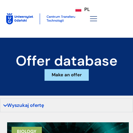
PL
Offer database
Make an offer
Wyszukaj ofertę
BIOLOGY